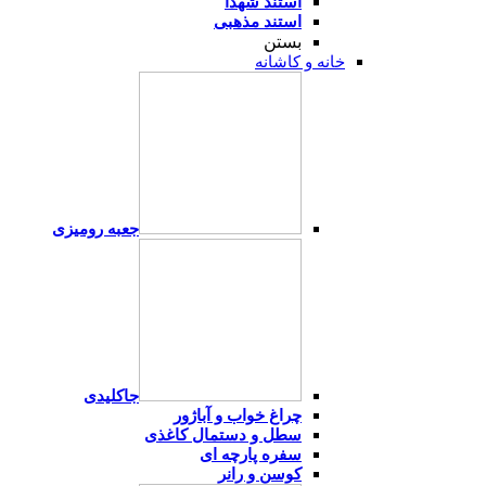
استند شهدا
استند مذهبی
بستن
خانه و کاشانه
جعبه رومیزی
جاکلیدی
چراغ خواب و آباژور
سطل و دستمال کاغذی
سفره پارچه ای
کوسن و رانر