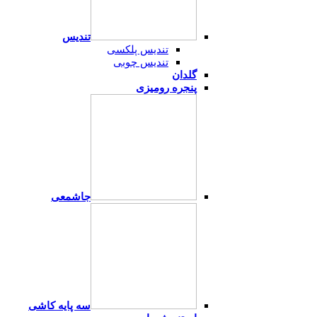
تندیس
تندیس پلکسی
تندیس چوبی
گلدان
پنجره رومیزی
جاشمعی
سه پایه کاشی