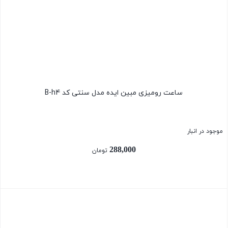
ساعت رومیزی مبین ایده مدل سنتی کد B-h4
موجود در انبار
288,000
تومان
بستن