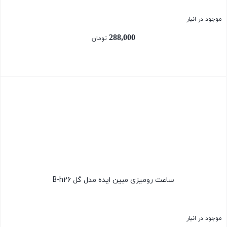
موجود در انبار
288,000
تومان
بستن
ساعت رومیزی مبین ایده مدل گل B-h26
موجود در انبار