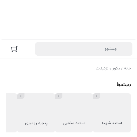
خانه
/ دکور و تزئینات
دسته‌ها
0
0
0
استند شهدا
استند مذهبی
پنجره رومیزی
جاع