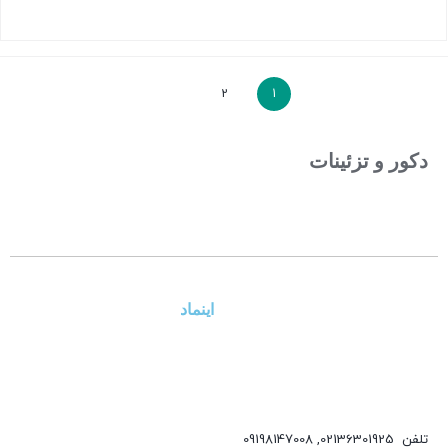
بستن
2
1
دکور و تزئینات
اینماد
تلفن
02136301925
,
09198147008