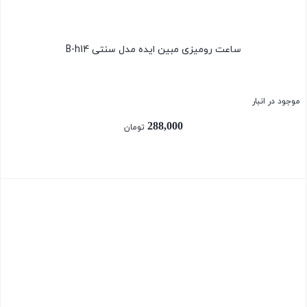
ساعت رومیزی مبین ایده مدل سنتی B-h14
موجود در انبار
288,000
تومان
بستن