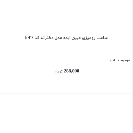
ساعت رومیزی مبین ایده مدل دخترانه کد B-h6
موجود در انبار
288,000
تومان
بستن