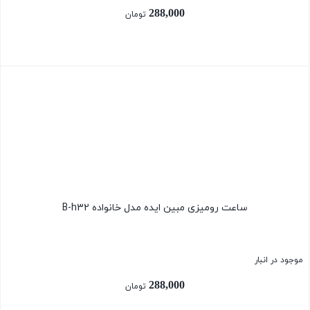
288,000
تومان
بستن
ساعت رومیزی مبین ایده مدل خانواده B-h32
موجود در انبار
288,000
تومان