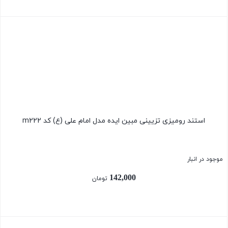
بستن
استند رومیزی تزیینی مبین ایده مدل امام علی (ع) کد m222
موجود در انبار
142,000
تومان
بستن