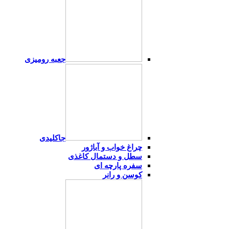
جعبه رومیزی
جاکلیدی
چراغ خواب و آباژور
سطل و دستمال کاغذی
سفره پارچه ای
کوسن و رانر