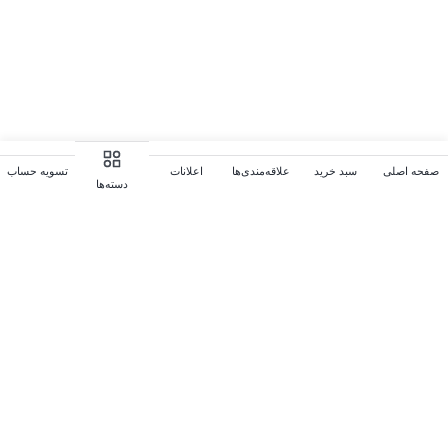
صفحه اصلی
سبد خرید
علاقه‌مندی‌ها
اعلانات
تسویه حساب
دسته‌ها
سوالات متداول
در زیر می‌توانید پاسخ سوالات خود را بیابید. در غیر این صورت از ما
بپرسید، ما همیشه به سوالات شما پاسخ خواهیم داد. (جهت ویرایش این
قسمت به پیکربندی پوسته > تب متفرقه > سوالات متداول مراجعه
نمایید.)
چگونه می‌توانم یک پروفایل ایجاد کنم؟