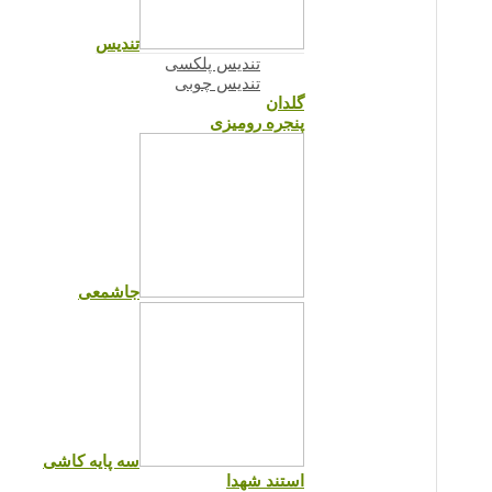
تندیس
تندیس پلکسی
تندیس چوبی
گلدان
پنجره رومیزی
جاشمعی
سه پایه کاشی
استند شهدا