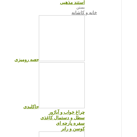
استند مذهبی
بستن
خانه و کاشانه
جعبه رومیزی
جاکلیدی
چراغ خواب و آباژور
سطل و دستمال کاغذی
سفره پارچه ای
کوسن و رانر