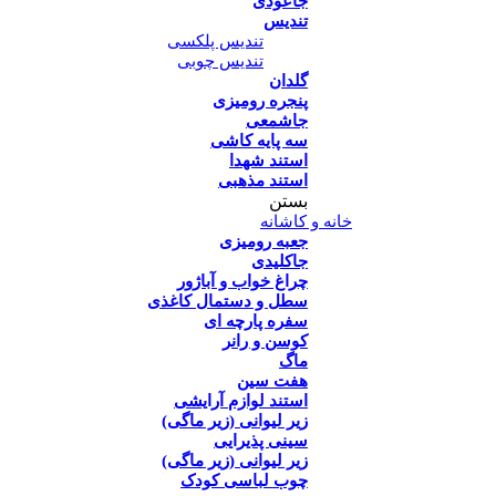
جاعودی
تندیس
تندیس پلکسی
تندیس چوبی
گلدان
پنجره رومیزی
جاشمعی
سه پایه کاشی
استند شهدا
استند مذهبی
بستن
خانه و کاشانه
جعبه رومیزی
جاکلیدی
چراغ خواب و آباژور
سطل و دستمال کاغذی
سفره پارچه ای
کوسن و رانر
ماگ
هفت سین
استند لوازم آرایشی
زیر لیوانی (زیر ماگی)
سینی پذیرایی
زیر لیوانی (زیر ماگی)
چوب لباسی کودک