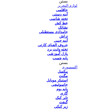
بستن
لوازم التحریر
جاقلمی
آینه دستی
تخته شاسی
خط کش
نشانک
جامدادی مستطیلی
تراش
آینه جیبی
حروف الفبای کارتی
تخته وایت برد
پازل آموزشی
پایه چسب
بستن
اکسسوری
پیکسل
مگنت
استیکر موبایل
جاسوئیچی
پایه بوم
گاری
تاپر کیک
گیفت
زیر کیکی