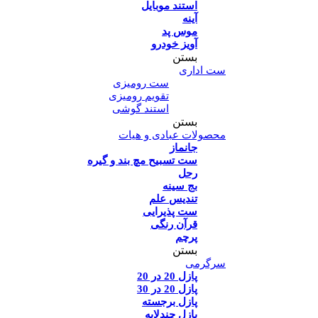
استند موبایل
آینه
موس پد
آویز خودرو
بستن
ست اداری
ست رومیزی
تقویم رومیزی
استند گوشی
بستن
محصولات عبادی و هیات
جانماز
ست تسبیح مچ بند و گیره
رحل
بج سینه
تندیس علم
ست پذیرایی
قرآن رنگی
پرچم
بستن
سرگرمی
پازل 20 در 20
پازل 20 در 30
پازل برجسته
پازل چندلایه