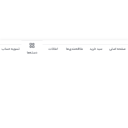
صفحه اصلی
سبد خرید
علاقه‌مندی‌ها
اعلانات
تسویه حساب
دسته‌ها
سوالات متداول
در زیر می‌توانید پاسخ سوالات خود را بیابید. در غیر این صورت از ما
بپرسید، ما همیشه به سوالات شما پاسخ خواهیم داد. (جهت ویرایش این
قسمت به پیکربندی پوسته > تب متفرقه > سوالات متداول مراجعه
نمایید.)
چگونه می‌توانم یک پروفایل ایجاد کنم؟