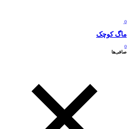
0
ماگ کوچک
0
صافی‌ها