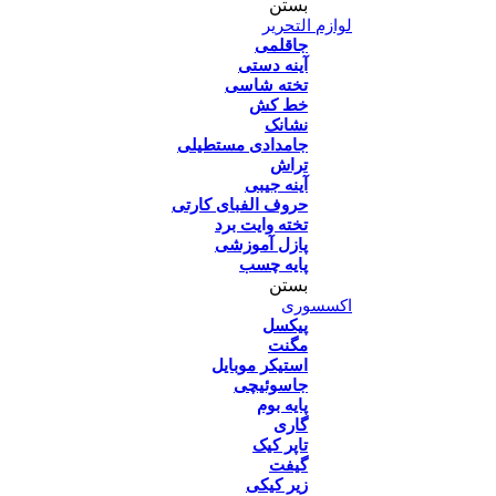
بستن
لوازم التحریر
جاقلمی
آینه دستی
تخته شاسی
خط کش
نشانک
جامدادی مستطیلی
تراش
آینه جیبی
حروف الفبای کارتی
تخته وایت برد
پازل آموزشی
پایه چسب
بستن
اکسسوری
پیکسل
مگنت
استیکر موبایل
جاسوئیچی
پایه بوم
گاری
تاپر کیک
گیفت
زیر کیکی