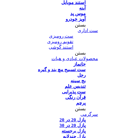
استند موبایل
آینه
موس پد
آویز خودرو
بستن
ست اداری
ست رومیزی
تقویم رومیزی
استند گوشی
بستن
محصولات عبادی و هیات
جانماز
ست تسبیح مچ بند و گیره
رحل
بج سینه
تندیس علم
ست پذیرایی
قرآن رنگی
پرچم
بستن
سرگرمی
پازل 20 در 20
پازل 20 در 30
پازل برجسته
پازل چندلایه