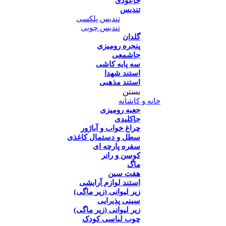
جاعودی
تندیس
تندیس پلکسی
تندیس چوبی
گلدان
پنجره رومیزی
جاشمعی
سه پایه کاشی
استند شهدا
استند مذهبی
بستن
خانه و کاشانه
جعبه رومیزی
جاکلیدی
چراغ خواب و آباژور
سطل و دستمال کاغذی
سفره پارچه ای
کوسن و رانر
ماگ
هفت سین
استند لوازم آرایشی
زیر لیوانی (زیر ماگی)
سینی پذیرایی
زیر لیوانی (زیر ماگی)
چوب لباسی کودک