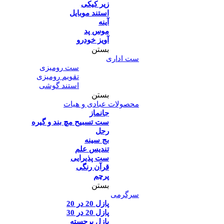
زیر کیکی
استند موبایل
آینه
موس پد
آویز خودرو
بستن
ست اداری
ست رومیزی
تقویم رومیزی
استند گوشی
بستن
محصولات عبادی و هیات
جانماز
ست تسبیح مچ بند و گیره
رحل
بج سینه
تندیس علم
ست پذیرایی
قرآن رنگی
پرچم
بستن
سرگرمی
پازل 20 در 20
پازل 20 در 30
پازل برجسته