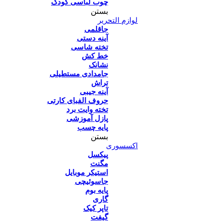
چوب لباسی کودک
بستن
لوازم التحریر
جاقلمی
آینه دستی
تخته شاسی
خط کش
نشانک
جامدادی مستطیلی
تراش
آینه جیبی
حروف الفبای کارتی
تخته وایت برد
پازل آموزشی
پایه چسب
بستن
اکسسوری
پیکسل
مگنت
استیکر موبایل
جاسوئیچی
پایه بوم
گاری
تاپر کیک
گیفت