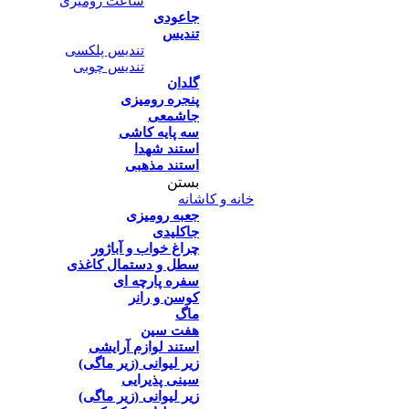
ساعت رومیزی
جاعودی
تندیس
تندیس پلکسی
تندیس چوبی
گلدان
پنجره رومیزی
جاشمعی
سه پایه کاشی
استند شهدا
استند مذهبی
بستن
خانه و کاشانه
جعبه رومیزی
جاکلیدی
چراغ خواب و آباژور
سطل و دستمال کاغذی
سفره پارچه ای
کوسن و رانر
ماگ
هفت سین
استند لوازم آرایشی
زیر لیوانی (زیر ماگی)
سینی پذیرایی
زیر لیوانی (زیر ماگی)