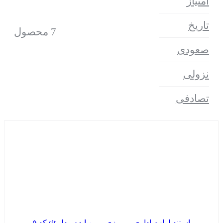
امتیاز
تاریخ
7 محصول
صعودی
نزولی
تصادفی
استند لوازم اداری رومیزی مبین ایده مدل slt کد ۵