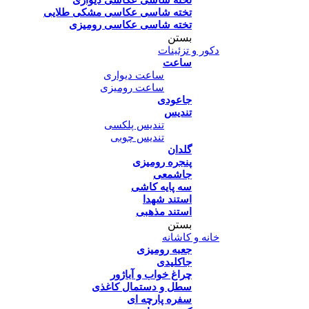
تخته شاسی عکاسی مشکی طلایی
تخته شاسی عکاسی رومیزی
بستن
دکور و تزئینات
ساعت
ساعت دیواری
ساعت رومیزی
جاعودی
تندیس
تندیس پلکسی
تندیس چوبی
گلدان
پنجره رومیزی
جاشمعی
سه پایه کاشی
استند شهدا
استند مذهبی
بستن
خانه و کاشانه
جعبه رومیزی
جاکلیدی
چراغ خواب و آباژور
سطل و دستمال کاغذی
سفره پارچه ای