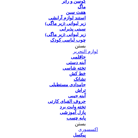
کوسن و رانر
ماگ
هفت سین
استند لوازم آرایشی
زیر لیوانی (زیر ماگی)
سینی پذیرایی
زیر لیوانی (زیر ماگی)
چوب لباسی کودک
بستن
لوازم التحریر
جاقلمی
آینه دستی
تخته شاسی
خط کش
نشانک
جامدادی مستطیلی
تراش
آینه جیبی
حروف الفبای کارتی
تخته وایت برد
پازل آموزشی
پایه چسب
بستن
اکسسوری
پیکسل