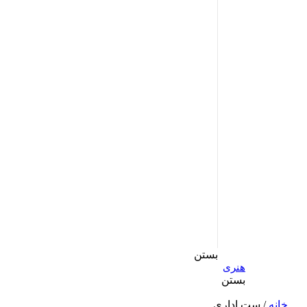
بستن
هنری
بستن
خانه
/ ست اداری