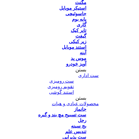
مگنت
استیکر موبایل
جاسوئیچی
پایه بوم
گاری
تاپر کیک
گیفت
زیر کیکی
استند موبایل
آینه
موس پد
آویز خودرو
بستن
ست اداری
ست رومیزی
تقویم رومیزی
استند گوشی
بستن
محصولات عبادی و هیات
جانماز
ست تسبیح مچ بند و گیره
رحل
بج سینه
تندیس علم
ست پذیرایی