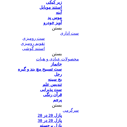
زیر کیکی
استند موبایل
آینه
موس پد
آویز خودرو
بستن
ست اداری
ست رومیزی
تقویم رومیزی
استند گوشی
بستن
محصولات عبادی و هیات
جانماز
ست تسبیح مچ بند و گیره
رحل
بج سینه
تندیس علم
ست پذیرایی
قرآن رنگی
پرچم
بستن
سرگرمی
پازل 20 در 20
پازل 20 در 30
پازل برجسته