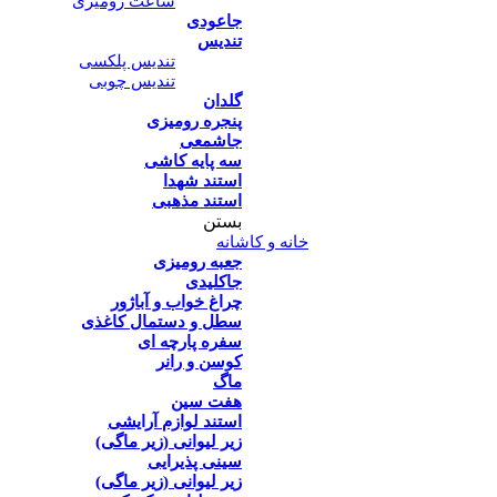
ساعت رومیزی
جاعودی
تندیس
تندیس پلکسی
تندیس چوبی
گلدان
پنجره رومیزی
جاشمعی
سه پایه کاشی
استند شهدا
استند مذهبی
بستن
خانه و کاشانه
جعبه رومیزی
جاکلیدی
چراغ خواب و آباژور
سطل و دستمال کاغذی
سفره پارچه ای
کوسن و رانر
ماگ
هفت سین
استند لوازم آرایشی
زیر لیوانی (زیر ماگی)
سینی پذیرایی
زیر لیوانی (زیر ماگی)