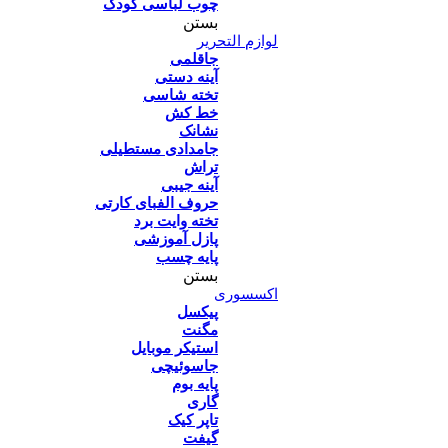
چوب لباسی کودک
بستن
لوازم التحریر
جاقلمی
آینه دستی
تخته شاسی
خط کش
نشانک
جامدادی مستطیلی
تراش
آینه جیبی
حروف الفبای کارتی
تخته وایت برد
پازل آموزشی
پایه چسب
بستن
اکسسوری
پیکسل
مگنت
استیکر موبایل
جاسوئیچی
پایه بوم
گاری
تاپر کیک
گیفت