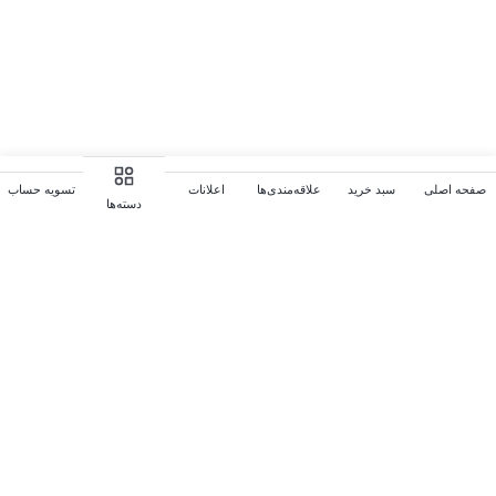
صفحه اصلی
سبد خرید
علاقه‌مندی‌ها
اعلانات
تسویه حساب
دسته‌ها
سوالات متداول
در زیر می‌توانید پاسخ سوالات خود را بیابید. در غیر این صورت از ما
بپرسید، ما همیشه به سوالات شما پاسخ خواهیم داد. (جهت ویرایش این
قسمت به پیکربندی پوسته > تب متفرقه > سوالات متداول مراجعه
نمایید.)
چگونه می‌توانم یک پروفایل ایجاد کنم؟