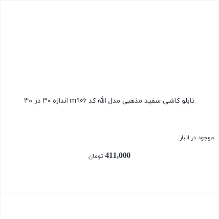
بستن
تابلو کاشی سفید مذهبی مدل الله کد m906 اندازه ۳۰ در ۳۰
موجود در انبار
411,000
تومان
بستن