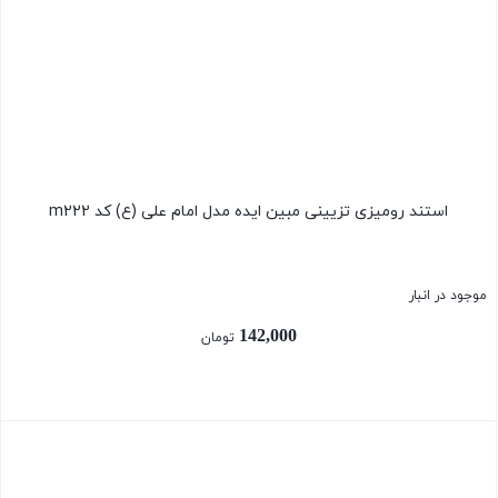
بستن
استند رومیزی تزیینی مبین ایده مدل امام علی (ع) کد m222
موجود در انبار
142,000
تومان
بستن