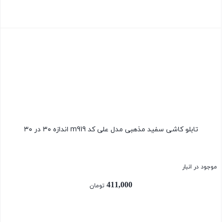
بستن
تابلو کاشی سفید مذهبی مدل علی کد m919 اندازه ۳۰ در ۳۰
موجود در انبار
411,000
تومان