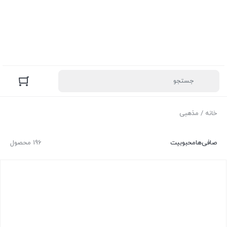
خانه
/ مذهبی
صافی‌ها
محبوبیت
196 محصول