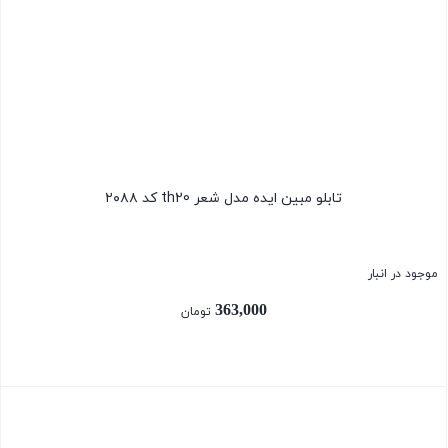
بستن
تابلو مبین ایده مدل شعر th20 کد ۲۰۸۸
موجود در انبار
363,000
تومان
بستن