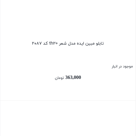
تابلو مبین ایده مدل شعر th20 کد ۲۰۸۷
موجود در انبار
363,000
تومان
بستن