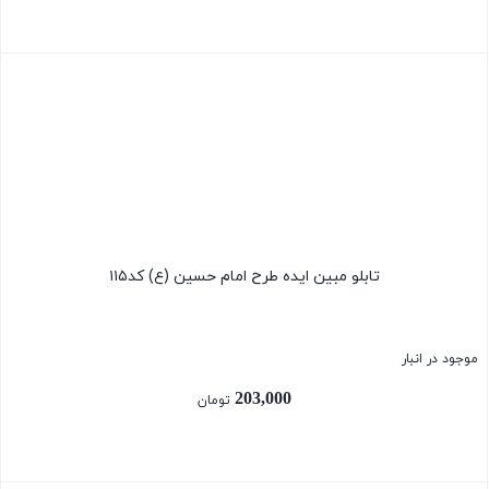
بستن
تابلو مبین ایده طرح امام حسین (ع) کد۱۱۵
موجود در انبار
203,000
تومان