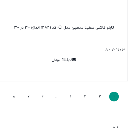
تابلو کاشی سفید مذهبی مدل الله کد m841 اندازه ۳۰ در ۳۰
موجود در انبار
411,000
تومان
بستن
8
7
6
…
4
3
2
1
مذهبی