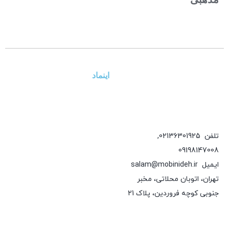
اینماد
تلفن
02136301925
,
09198147008
ایمیل
salam@mobinideh.ir
تهران، اتوبان محلاتی، مخبر
جنوبی کوچه فروردین، پلاک 21