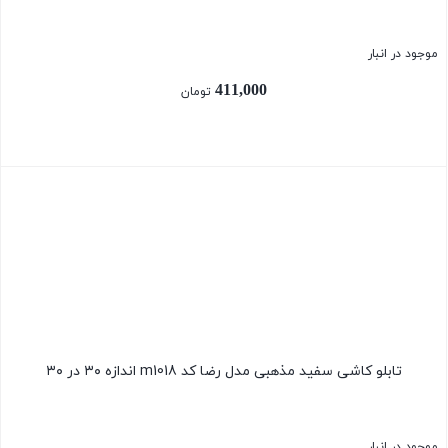
موجود در انبار
411,000
تومان
بستن
تابلو کاشی سفید مذهبی مدل رضا کد m1018 اندازه ۳۰ در ۳۰
موجود در انبار