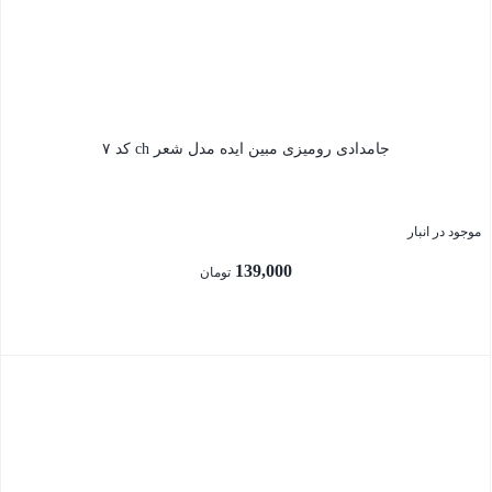
جامدادی رومیزی مبین ایده مدل شعر ch کد ۷
موجود در انبار
139,000
تومان
بستن