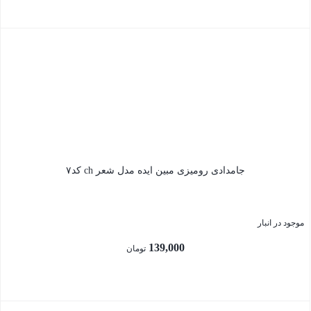
بستن
جامدادی رومیزی مبین ایده مدل شعر ch کد۷
موجود در انبار
139,000
تومان