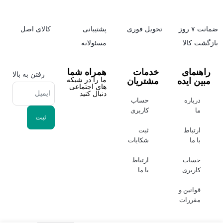
ضمانت ۷ روز
تحویل فوری
پشتیبانی
کالای اصل
بازگشت کالا
مسئولانه
راهنمای
خدمات
همراه شما
رفتن به بالا
مبین ایده
مشتریان
ما را در شبکه
های اجتماعی
دنبال کنید
درباره
حساب
ما
کاربری
ارتباط
ثبت
با ما
شکایات
حساب
ارتباط
کاربری
با ما
قوانین و
مقررات