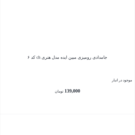
بستن
جامدادی رومیزی مبین ایده مدل هنری ch کد ۶
موجود در انبار
139,000
تومان
بستن