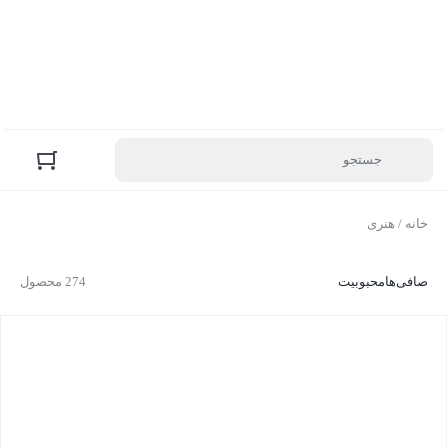
خانه
/ هنری
صافی‌ها
محبوبیت
274 محصول