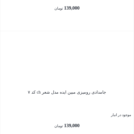
139,000
تومان
بستن
جامدادی رومیزی مبین ایده مدل شعر ch کد ۷
موجود در انبار
139,000
تومان