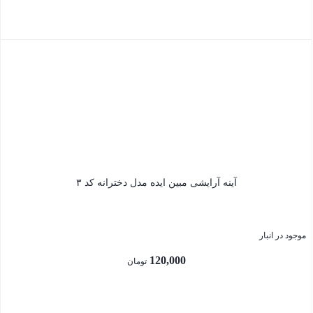
بستن
آینه آرایشی مبین ایده مدل دخترانه کد ۳
موجود در انبار
120,000
تومان