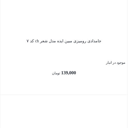
جامدادی رومیزی مبین ایده مدل شعر ch کد ۷
موجود در انبار
139,000
تومان
بستن