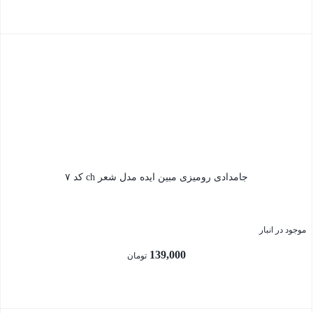
بستن
جامدادی رومیزی مبین ایده مدل شعر ch کد ۷
موجود در انبار
139,000
تومان