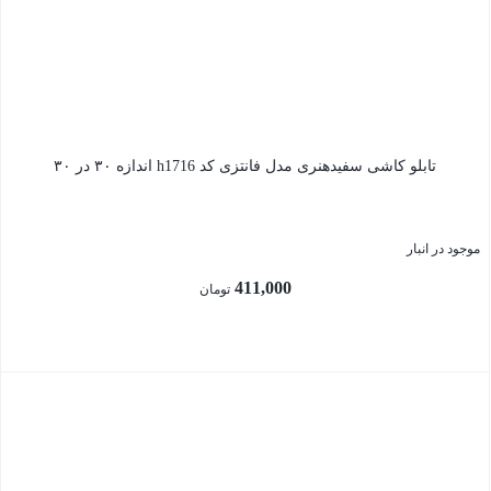
تابلو کاشی سفیدهنری مدل فانتزی کد h1716 اندازه ۳۰ در ۳۰
موجود در انبار
411,000
تومان
بستن