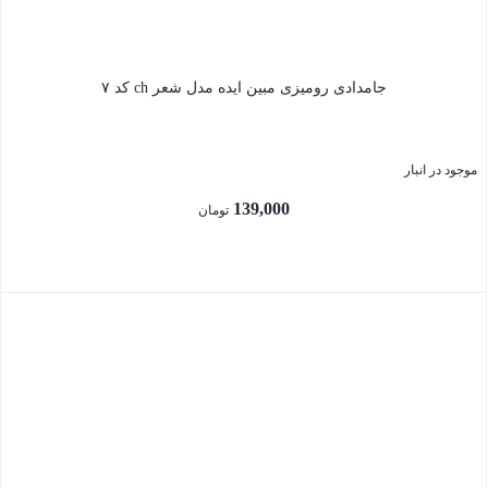
جامدادی رومیزی مبین ایده مدل شعر ch کد ۷
موجود در انبار
139,000
تومان
بستن