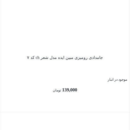
بستن
جامدادی رومیزی مبین ایده مدل شعر ch کد ۷
موجود در انبار
139,000
تومان
بستن