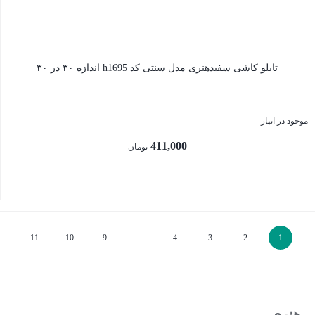
تابلو کاشی سفیدهنری مدل سنتی کد h1695 اندازه ۳۰ در ۳۰
موجود در انبار
411,000
تومان
بستن
11
10
9
…
4
3
2
1
هنری