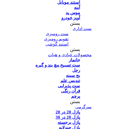
استند موبایل
آینه
موس پد
آویز خودرو
بستن
ست اداری
ست رومیزی
تقویم رومیزی
استند گوشی
بستن
محصولات عبادی و هیات
جانماز
ست تسبیح مچ بند و گیره
رحل
بج سینه
تندیس علم
ست پذیرایی
قرآن رنگی
پرچم
بستن
سرگرمی
پازل 20 در 20
پازل 20 در 30
پازل برجسته
پازل چندلایه