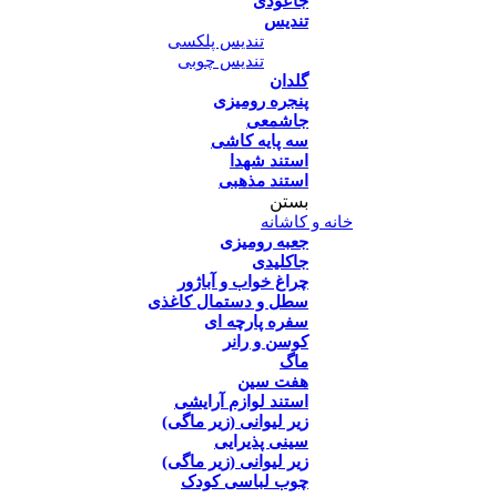
جاعودی
تندیس
تندیس پلکسی
تندیس چوبی
گلدان
پنجره رومیزی
جاشمعی
سه پایه کاشی
استند شهدا
استند مذهبی
بستن
خانه و کاشانه
جعبه رومیزی
جاکلیدی
چراغ خواب و آباژور
سطل و دستمال کاغذی
سفره پارچه ای
کوسن و رانر
ماگ
هفت سین
استند لوازم آرایشی
زیر لیوانی (زیر ماگی)
سینی پذیرایی
زیر لیوانی (زیر ماگی)
چوب لباسی کودک