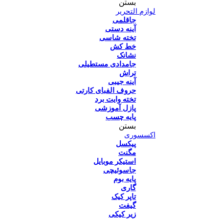
بستن
لوازم التحریر
جاقلمی
آینه دستی
تخته شاسی
خط کش
نشانک
جامدادی مستطیلی
تراش
آینه جیبی
حروف الفبای کارتی
تخته وایت برد
پازل آموزشی
پایه چسب
بستن
اکسسوری
پیکسل
مگنت
استیکر موبایل
جاسوئیچی
پایه بوم
گاری
تاپر کیک
گیفت
زیر کیکی